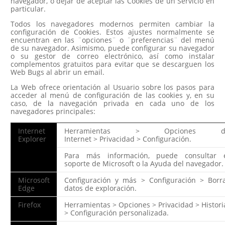
navegador, o dejar de aceptar las Cookies de un Servicio en
particular.
Todos los navegadores modernos permiten cambiar la
configuración de Cookies. Estos ajustes normalmente se
encuentran en las ¨opciones¨ o ¨preferencias¨ del menú
de su navegador. Asimismo, puede configurar su navegador
o su gestor de correo electrónico, así como instalar
complementos gratuitos para evitar que se descarguen los
Web Bugs al abrir un email.
La Web ofrece orientación al Usuario sobre los pasos para
acceder al menú de configuración de las cookies y, en su
caso, de la navegación privada en cada uno de los
navegadores principales:
Internet
Herramientas
>
Opciones d
Explorer
Internet
>
Privacidad >
Configuración.
Para más información, puede consultar 
soporte de Microsoft o la Ayuda del navegador.
Microsoft
Configuración y más
>
Configuración
>
Borr
Edge
datos de exploración.
Firefox
Herramientas
>
Opciones
>
Privacidad
>
Histori
>
Configuración personalizada.