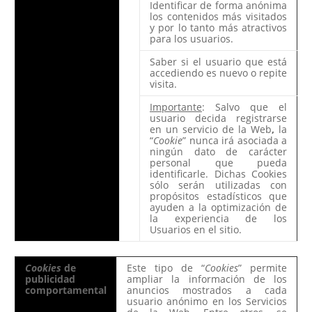
Identificar de forma anónima
los contenidos más visitados
y por lo tanto más atractivos
para los usuarios.
Saber si el usuario que está
accediendo es nuevo o repite
visita.
Importante
: Salvo que el
usuario decida registrarse
en un servicio de la Web
,
la
“
Cookie
” nunca irá asociada a
ningún dato de carácter
personal que pueda
identificarle. Dichas Cookies
sólo serán utilizadas con
propósitos estadísticos que
ayuden a la optimización de
la experiencia de los
Usuarios en el sitio.
Cookies
de
Este tipo de “
Cookies
” permite
publicidad
ampliar la información de los
comportamental
anuncios mostrados a cada
usuario anónimo en los Servicios