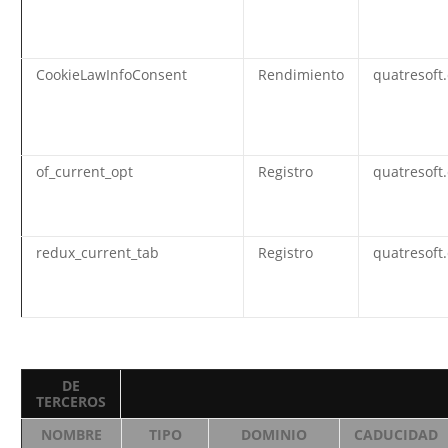
CookieLawInfoConsent
Rendimiento
quatresoft
of_current_opt
Registro
quatresoft
redux_current_tab
Registro
quatresoft
DE
TERCEROS
NOMBRE
TIPO
DOMINIO
CADUCIDAD