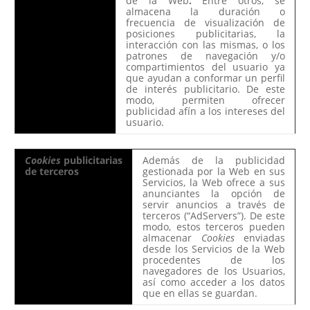
de la Web
.
Entre otros, se
almacena la duración o
frecuencia de visualización de
posiciones publicitarias, la
interacción con las mismas, o los
patrones de navegación y/o
compartimientos del usuario ya
que ayudan a conformar un perfil
de interés publicitario. De este
modo, permiten ofrecer
publicidad afín a los intereses del
usuario.
Cookies
publicitarias
Además de la publicidad
de terceros
gestionada por la Web en sus
Servicios, la Web ofrece a sus
anunciantes la opción de
servir anuncios a través de
terceros (“AdServers”). De este
modo, estos terceros pueden
almacenar
Cookies
enviadas
desde los Servicios de la Web
procedentes de los
navegadores de los Usuarios,
así como acceder a los datos
que en ellas se guardan.