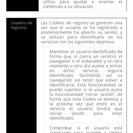
utiliza para ayudar a orientar el
contenido a su ubicación.
Cookies
de
Las Cookies de registro se generan una
registro
vez que el usuario se ha registrado o
posteriormente ha abierto su sesión, y
se utilizan para identificarle en los
servicios con los siguientes objetivos:
Mantener al usuario identificado de
forma que, si cierra un servicio, el
navegador o el ordenador y en otro
momento u otro día vuelve a entrar
en dicho servicio, seguirá
identificado, facilitando así su
navegación sin tener que volver a
identificarse. Esta funcionalidad se
puede suprimir si el usuario pulsa
la funcionalidad “cerrar sesión”, de
forma que esta Cookie se elimina y
la próxima vez que entre en el
servicio el usuario tendrá que
iniciar sesión para estar
identificado.
Comprobar si el usuario está
autorizado para acceder a ciertos