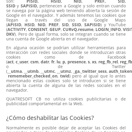
son:
PISID, HSID, NID, PREF, SID,
SSID
y
SAPISID,
pertenecen a Google y solo entran cuando
se navega por la página web teniendo abierta la sesión de
Google en el navegador. Y además tenemos las cookies que
llegan a través del uso de Google Maps
(
APISID
,
HSID
,
NID
,
PREF
,
SID
,
SSID
,
SAPISID
) y YouTube
(
ACTIVITY
,
CONSENT
,
GEUP
,
CURvQ.resume
,
LOGIN_INFO
,
VIS
DKV
). Pero de igual forma, solo se integran cuando se tiene
una cuenta de Google abierta en el navegador.
En alguna ocasión se podrían utilizar herramientas para
interacción con redes sociales donde se introduzcan otras
cookies como de Facebook
(
act
,
c_user
,
csm
,
datr
,
fr
,
lu
,
p,
presence
,
s
,
xs
,
reg_fb_rel
,
reg_f
o de Twitter
(
__utma
,
__utmb
,
__utmc
,
__utmz
,
_ga
,
_twitter_sess
,
auth_token
rememeber_checked_on
,
twid
) pero al igual que lo antes
mencionado estas cookies solo se introducen si se tiene
abierta la cuenta de alguna de las redes sociales en el
navegador.
QUATRESOFT CB no utiliza cookies publicitarias o de
publicidad comportamental en la Web.
¿Cómo deshabilitar las Cookies?
Normalmente es posible dejar de aceptar las Cookies del