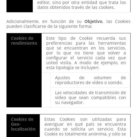
editor, sino por otra entidad que trata los
datos obtenidos través de las cookies.
Adicionalmente, en función de su
Objetivo
, las Cookies
pueden clasificarse de la siguiente forma:
Cookies
de
Este tipo de Cookie recuerda sus
rendimiento
preferencias para las herramientas
que se encuentran en los servicios,
por lo que no tiene que volver a
configurar el servicio cada vez que
usted visita. A modo de ejemplo, en
esta tipología se incluyen:
Ajustes de volumen de
reproductores de vídeo o sonido.
Las velocidades de transmisión de
vídeo que sean compatibles con
su navegador.
Cookies
de
Estas Cookies son utilizadas para
Geo-
averiguar en qué país se encuentra
localización
cuando se solicita un servicio. Esta
Cookie es totalmente anónima, y sólo se