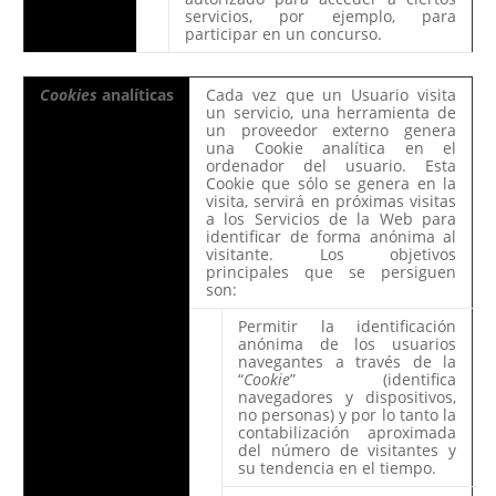
servicios, por ejemplo, para
participar en un concurso.
Cookies
analíticas
Cada vez que un Usuario visita
un servicio, una herramienta de
un proveedor externo genera
una Cookie analítica en el
ordenador del usuario. Esta
Cookie que sólo se genera en la
visita, servirá en próximas visitas
a los Servicios de la Web para
identificar de forma anónima al
visitante. Los objetivos
principales que se persiguen
son:
Permitir la identificación
anónima de los usuarios
navegantes a través de la
“
Cookie
” (identifica
navegadores y dispositivos,
no personas) y por lo tanto la
contabilización aproximada
del número de visitantes y
su tendencia en el tiempo.