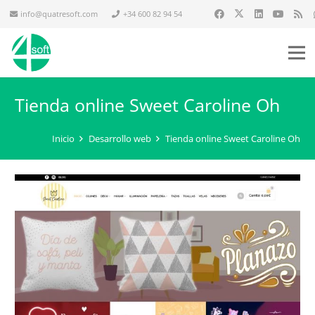
info@quatresoft.com
+34 600 82 94 54
Tienda online Sweet Caroline Oh
Inicio
Desarrollo web
Tienda online Sweet Caroline Oh