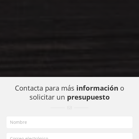
En QuatreSoft hacemos sesiones fotográficas completas,
tanto para productos, como para hacer reportajes
fotográficos de la empresa o para lo que se necesite. En
estudio o in situ. Además nos encargamos del retoque
digital para que las fotos tengan una calidad profesional y
de calidad. Contamos con excelentes fotógrafos que
además de tener el material especializado necesario para
una sesión fotográfica, tienen experiencia y mucha mano
para conseguir fotos increíbles.
Solicitar presupuesto
Contacta para más
información
o
solicitar un
presupuesto