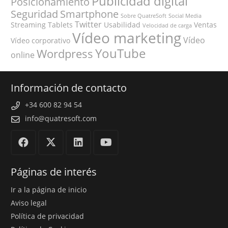
Publicidad digital
Posicionamiento
Seguridad
Smartphone
Sobre QuatreSoft
Social Media
Twitter
Streaming
Tablets
Usabilidad
Ventas
Velocidad de carga
Vídeo marketing
Vídeo
Vídeo corporativo
YouTube
Wordpress
online
Información de contacto
+34 600 82 94 54
info@quatresoft.com
Páginas de interés
Ir a la página de inicio
Aviso legal
Política de privacidad