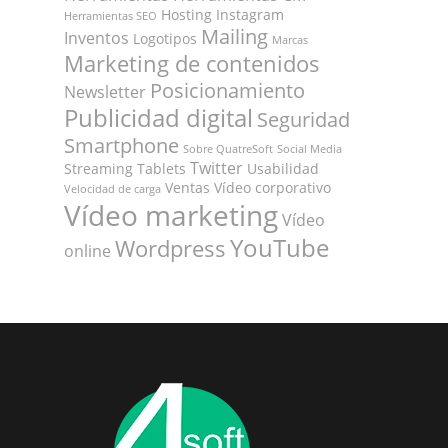
Hosting
Instagram
Herramientas SEO
Mailing
Inventos
Logotipos
Marcas
Marketing de contenidos
Posicionamiento
Newsletter
Publicidad digital
Seguridad
Smartphone
Sobre QuatreSoft
Social Media
Twitter
Streaming
Tablets
Usabilidad
Ventas
Vídeo corporativo
Velocidad de carga
Vídeo marketing
Vídeo
YouTube
Wordpress
online