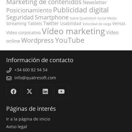
Marketing de contenidos
Newsletter
Publicidad digital
Posicionamiento
Seguridad
Smartphone
Sobre QuatreSoft
Social Media
Twitter
Streaming
Tablets
Usabilidad
Ventas
Velocidad de carga
Vídeo marketing
Vídeo
Vídeo corporativo
YouTube
Wordpress
online
Información de contacto
+34 600 82 94 54
info@quatresoft.com
Páginas de interés
Ir a la página de inicio
Aviso legal