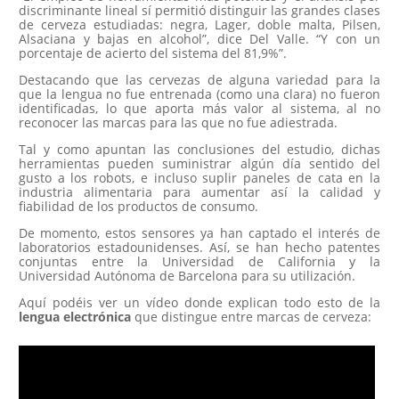
discriminante lineal sí permitió distinguir las grandes clases
de cerveza estudiadas: negra, Lager, doble malta, Pilsen,
Alsaciana y bajas en alcohol”, dice Del Valle. “Y con un
porcentaje de acierto del sistema del 81,9%”.
Destacando que las cervezas de alguna variedad para la
que la lengua no fue entrenada (como una clara) no fueron
identificadas, lo que aporta más valor al sistema, al no
reconocer las marcas para las que no fue adiestrada.
Tal y como apuntan las conclusiones del estudio, dichas
herramientas pueden suministrar algún día sentido del
gusto a los robots, e incluso suplir paneles de cata en la
industria alimentaria para aumentar así la calidad y
fiabilidad de los productos de consumo.
De momento, estos sensores ya han captado el interés de
laboratorios estadounidenses. Así, se han hecho patentes
conjuntas entre la Universidad de California y la
Universidad Autónoma de Barcelona para su utilización.
Aquí podéis ver un vídeo donde explican todo esto de la
lengua electrónica
que distingue entre marcas de cerveza: