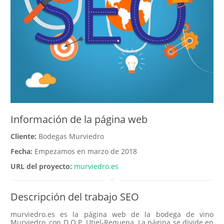
Información de la página web
Cliente:
Bodegas Murviedro
Fecha:
Empezamos en marzo de 2018
URL del proyecto:
murviedro.es
trending_up
Descripción del trabajo SEO
murviedro.es es la página web de la bodega de vino
Murviedro, con D.O.P. Utiel-Requena. La página se divide en