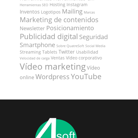
Hosting
Instagram
Herramientas SEO
Mailing
Inventos
Logotipos
Marcas
Marketing de contenidos
Posicionamiento
Newsletter
Publicidad digital
Seguridad
Smartphone
Sobre QuatreSoft
Social Media
Twitter
Streaming
Tablets
Usabilidad
Ventas
Vídeo corporativo
Velocidad de carga
Vídeo marketing
Vídeo
YouTube
Wordpress
online