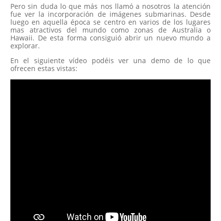
Pero sin duda lo que más nos llamó a nosotros la atención
fue ver la incorporación de imágenes submarinas. Desde
luego en aquella época se centro en varios de los lugares
mas atractivos del mundo como zonas de Australia o
Hawaii. De esta forma consiguió abrir un nuevo mundo a
explorar.
En el siguiente vídeo podéis ver una demo de lo que
ofrecen estas vistas: