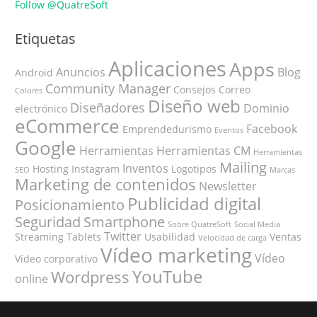
Follow @QuatreSoft
Etiquetas
Aplicaciones
Apps
Anuncios
Blog
Android
Community Manager
Consejos
Correo
Colores
Diseño web
Diseñadores
Dominio
electrónico
eCommerce
Facebook
Emprendedurismo
Eventos
Google
Herramientas
Herramientas CM
Herramientas
Mailing
Inventos
Hosting
Instagram
Logotipos
SEO
Marcas
Marketing de contenidos
Newsletter
Publicidad digital
Posicionamiento
Seguridad
Smartphone
Sobre QuatreSoft
Social Media
Twitter
Streaming
Tablets
Usabilidad
Ventas
Velocidad de carga
Vídeo marketing
Vídeo
Vídeo corporativo
YouTube
Wordpress
online