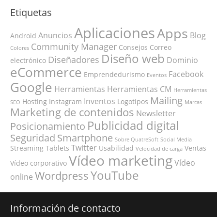
Etiquetas
Aplicaciones
Apps
Anuncios
Blog
Android
Community Manager
Consejos
Correo
Colores
Diseño web
Diseñadores
Dominio
electrónico
eCommerce
Facebook
Emprendedurismo
Eventos
Google
Herramientas
Herramientas CM
Herramientas
Mailing
Inventos
Hosting
Instagram
Logotipos
SEO
Marcas
Marketing de contenidos
Newsletter
Publicidad digital
Posicionamiento
Seguridad
Smartphone
Sobre QuatreSoft
Social Media
Twitter
Streaming
Tablets
Usabilidad
Ventas
Velocidad de carga
Vídeo marketing
Vídeo
Vídeo corporativo
YouTube
Wordpress
online
Información de contacto