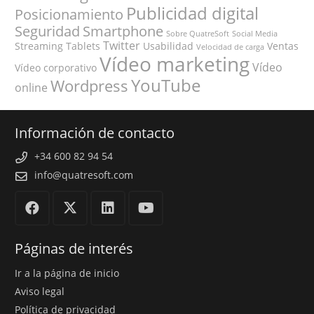
Publicidad digital
Posicionamiento
Seguridad
Smartphone
Sobre QuatreSoft
Social Media
Twitter
Streaming
Tablets
Usabilidad
Ventas
Velocidad de carga
Vídeo marketing
Vídeo
Vídeo corporativo
YouTube
Wordpress
online
Información de contacto
+34 600 82 94 54
info@quatresoft.com
Páginas de interés
Ir a la página de inicio
Aviso legal
Política de privacidad