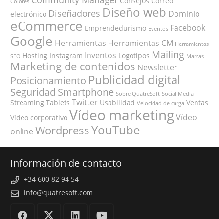
Consejos
Correo
Colores
Diseño web
Diseñadores
Dominio
electrónico
eCommerce
Facebook
Emprendedurismo
Eventos
Google
Herramientas
Herramientas CM
Herramientas
Mailing
Inventos
Hosting
Instagram
Logotipos
SEO
Marcas
Marketing de contenidos
Newsletter
Publicidad digital
Posicionamiento
Seguridad
Smartphone
Sobre QuatreSoft
Social Media
Twitter
Streaming
Tablets
Usabilidad
Ventas
Velocidad de carga
Vídeo marketing
Vídeo
Vídeo corporativo
YouTube
Wordpress
online
Información de contacto
+34 600 82 94 54
info@quatresoft.com