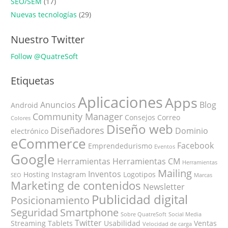
SEO/SEM
(17)
Nuevas tecnologías
(29)
Nuestro Twitter
Follow @QuatreSoft
Etiquetas
Aplicaciones
Apps
Anuncios
Blog
Android
Community Manager
Consejos
Correo
Colores
Diseño web
Diseñadores
Dominio
electrónico
eCommerce
Facebook
Emprendedurismo
Eventos
Google
Herramientas
Herramientas CM
Herramientas
Mailing
Inventos
Hosting
Instagram
Logotipos
SEO
Marcas
Marketing de contenidos
Newsletter
Publicidad digital
Posicionamiento
Seguridad
Smartphone
Sobre QuatreSoft
Social Media
Twitter
Streaming
Tablets
Usabilidad
Ventas
Velocidad de carga