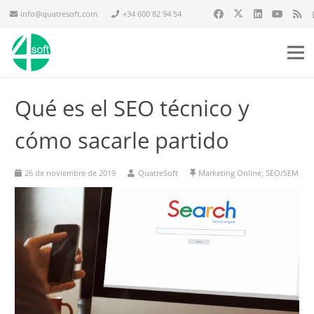
info@quatresoft.com
+34 600 82 94 54
Qué es el SEO técnico y
cómo sacarle partido
26 de noviembre de 2019
QuatreSoft
Marketing Online
,
SEO/SEM