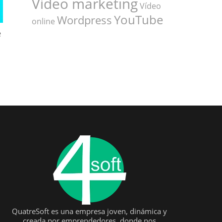
Vídeo marketing
Vídeo
YouTube
Wordpress
online
e
QuatreSoft es una empresa joven, dinámica y
creada por emprendedores, donde nos