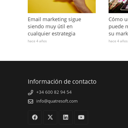
Email marketing sigue
Cómo un
siendo muy útil en
puede m
cualquier estrategia
su mark
hace 4 años
hace 4 años
Información de contacto
+34 600 82 94 54
info@quatresoft.com