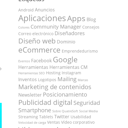
Anuncios
Android
Aplicaciones
Apps
Blog
Community Manager
Consejos
Colores
Diseñadores
Correo electrónico
Diseño web
Dominio
eCommerce
Emprendedurismo
Google
Facebook
Eventos
Herramientas
Herramientas CM
Hosting
Instagram
Herramientas SEO
Mailing
Inventos
Logotipos
Marcas
Marketing de contenidos
Posicionamiento
Newsletter
Publicidad digital
Seguridad
Smartphone
Sobre QuatreSoft
Social Media
Twitter
Streaming
Tablets
Usabilidad
Ventas
Vídeo corporativo
Velocidad de carga