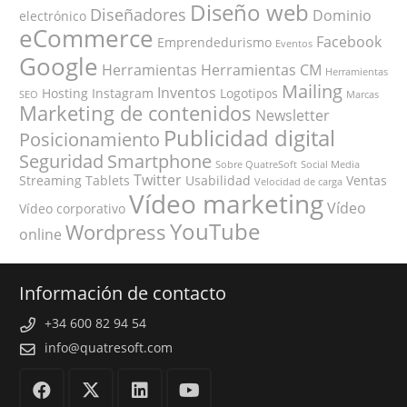
Diseño web
Diseñadores
Dominio
electrónico
eCommerce
Facebook
Emprendedurismo
Eventos
Google
Herramientas
Herramientas CM
Herramientas
Mailing
Inventos
Hosting
Instagram
Logotipos
SEO
Marcas
Marketing de contenidos
Newsletter
Publicidad digital
Posicionamiento
Seguridad
Smartphone
Sobre QuatreSoft
Social Media
Twitter
Streaming
Tablets
Usabilidad
Ventas
Velocidad de carga
Vídeo marketing
Vídeo
Vídeo corporativo
YouTube
Wordpress
online
Información de contacto
+34 600 82 94 54
info@quatresoft.com